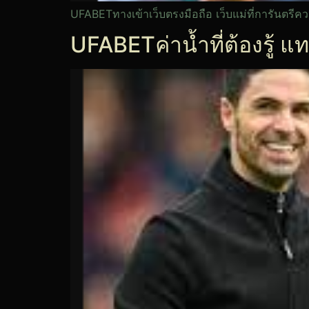
UFABETทางเข้าเว็บตรงมือถือ เว็บแม่ที่การันตรี
UFABETค่าน้ำที่ต้องรู้ แท