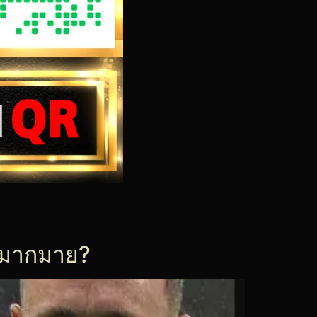
น มากมาย?