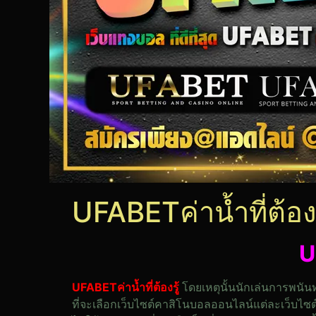
UFABETค่าน้ำที่ต้องร
U
UFABETค่าน้ำที่ต้องรู้
โดยเหตุนั้นนักเล่นการพนัน
ที่จะเลือกเว็บไซต์คาสิโนบอลออนไลน์แต่ละเว็บไซต