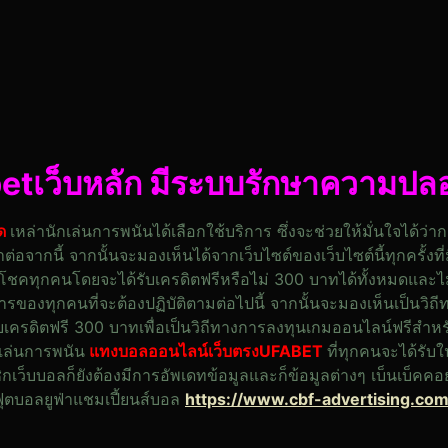
etเว็บหลัก มีระบบรักษาความปล
ุด
เหล่านักเล่นการพนันได้เลือกใช้บริการ ซึ่งจะช่วยให้มั่นใจได้ว่า
ต่อจากนี้ จากนั้นจะมองเห็นได้จากเว็บไซต์ของเว็บไซต์นี้ทุกครั้งที
เสี่ยงโชคทุกคนโดยจะได้รับเครดิตฟรีหรือไม่ 300 บาทได้ทั้งหมดและ
การของทุกคนที่จะต้องปฏิบัติตามต่อไปนี้ จากนั้นจะมองเห็นเป็นวิถีท
เครดิตฟรี 300 บาทเพื่อเป็นวิถีทางการลงทุนเกมออนไลน์ฟรีสำหรั
ู้เล่นการพนัน
แทงบอลออนไลน์เว็บตรงUFABET
ที่ทุกคนจะได้รั
ชิกเว็บบอลก็ยังต้องมีการอัพเดทข้อมูลและก็ข้อมูลต่างๆ เบ็นเ
ตบอลยูฟ่าแชมเปี้ยนส์บอล
https://www.cbf-advertising.co