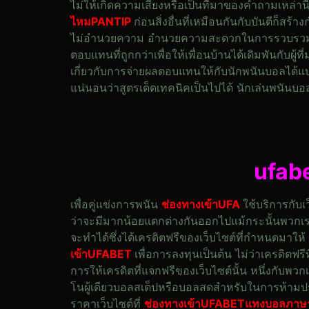
ไม่ให้เกิดความเสี่ยงหรือเป็นที่มาของคำถามเหล่าน
ไหมPANTIP
ก่อนสิ่งอื่นที่เหมือนกันกับบันตีก็สร
ไม่อำนวยความ อำนวยความสะดวกในการรวบรวมนักพ
ตอบแทนที่ถูกกว่าเพื่อให้เพื่อนบ้านได้เดิมพันกับผู
เกี่ยวกับการจ่ายผลตอบแทนให้กับนักพนันบอลได้แบ
แน่นอนว่าสูตรเด็ดเทคนิคเป็นไปได้ นักเล่นพนัน
ufabet
เพื่อคู่แข่งการพนัน
ช่องทางเข้าUFA
ใช้บริการกับ
ว่าจะมีมากน้อยแตกต่างกันออกไปแม้กระนั้นพวกเราก็จ
จะทำได้ซึ่งได้เครดิตฟรีของเว็บไซต์ที่กำหนดมาให้ 
เข้าUFABET
เพื่อการลงทุนเป็นต้น ไม่ว่าเครดิต
การให้เครดิตที่แจกฟรีของเว็บไซต์นั้น หนึ่งกับพว
โนผู้เดียวบอลสเต็ปหรือบอลสดสำหรับในการห้ามปรา
ราคาเว็บไซต์ที่
ช่องทางเข้าUFABETแทงบอลภา