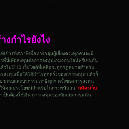
ร้างกำไรยังไง
์เข้ารหัสภาษีเพื่อทางกลุ่มผู้เสี่ยงดวงทุกคนจะมี
ที่นี่เพื่อลงทุนต่อการลงทุนเกมออนไลน์ฟรีเช่นกัน
แล้วไม่มี 10 เว็บไซต์ที่เหลือจะถูกกฎหมายสำหรับ
รลงทุนเพื่อให้ได้กำไรทุกครั้งของการลงทุน แล้วก็
งไม่บวกลบและบวกรวมภาษีทุกๆ ครั้งของการลงทุน
ด้ขอให้คุณประโยชน์สำหรับในการพนันเกม
สมัครเว็บ
่จำเป็นต้องใช้เงิน การลงทุนของนักเล่นการพนัน