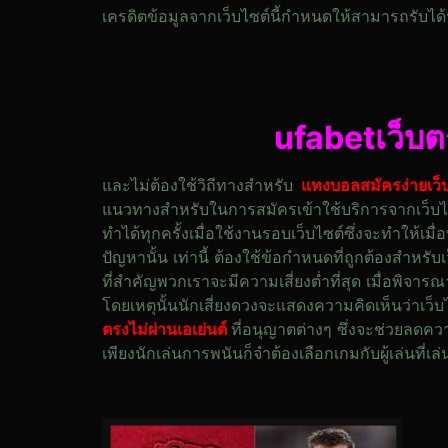
เครดิตข้อมูลจากเว็บไซต์นี้กำหนดให้สามารถรับได
ufabetเว็บตร
และไม่ต้องใช้วิถีทางสำหรับ
แทงบอลสมัครง่ายเว็
แนวทางสำหรับในการสมัครเข้าใช้บริการจากเว็บไซต์ท
ทำได้ทุกครั้งเมื่อใช้งานรอบเว็บไซต์ซึ่งจะทำให้เม
ปัญหานั้น เท่านี้ ต้องใช้ข้อกำหนดที่ถูกต้องสำหรับเว็
ที่สำคัญพวกเราจะมีความเสี่ยงต่ำที่สุด เมื่อพิ
โดยเหตุนั้นนักเสี่ยงดวงจะแสดงความคิดเห็นว่าเว็
ตรงไม่ผ่านเอเย่นต์
ที่อนุญาตต่างๆ ซึ่งจะช่วยลดควา
เพียงนักเล่นการพนันก็จำต้องเลือกเกมกับผู้เล่นท