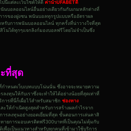
ปนี้แต่ละเว็บไซต์ให้ดี
ค่าน้ำUFABETดี
รพนันบอลออนไลน์อื่นอย่างเดียวกันกับเกมหลักต่างที่
งการของฝูงชน พนันบอลทุกรูปแบบหรืออัตราผล
รับการพนันบอลออนไลน์ ทุกครั้งที่น่าวางใจที่สุด
ิโนได้ทุกๆแจกลิงก์มองบอลฟรีโดยไม่จำเป็นซึ่ง
ะที่สุด
ต์ที่กำหนดเว็บเบทแบบโน่นนั่น ซึ่งอาจจะหมายความ
ทุนให้กับเราซึ่งจะทำให้ได้อย่างน้อยที่สุดเท่าที่
ารที่นี่ก็เผื่อไว้สำหรับสมาชิก
ช่องทาง
้มและให้กำเนิดสูงสุดสำหรับการสร้างผลกำไรจาก
การลงทุนอย่างยอดเยี่ยมที่สุด ขั้นตอนการเล่นคาสิ
าทายการมอบเครดิตฟรี300บาทที่เป็นคุณไม่คุ้มกับ
ได้เพื่อเป็นแนวทางสำหรับทุกคนที่เข้ามาใช้บริการ