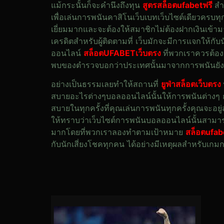
แม้กระนั้นก็จะคำนึงถึงทุน
สูตรสล็อตufabetฟรี
สำ
เพื่อเล่นการพนันคาสิโนเว็บเบทเว็บไซต์เดียวครบท
เยี่ยมมากและจะต้องให้สมาชิกไม่ต้องฝากเงินเข้าม
เครดิตสำหรับผู้ติดตามที่ เว็บมักจะมีการแจกให้ก
ออนไลน์
สล็อตUFABETเว็บตรง
ที่พวกเราควรต้อง
พบของตำรวจบอกว่าประเทศนั้นมาจากการพนันยัง ม
อย่างเป็นธรรมเลยทำให้สถานที่
ยูฟ่าสล็อตเว็บตรง
สบายอะไรต่างๆบอลออนไลน์นั้นให้การพนันต่างๆ กั
สบายในทุกครั้งที่คุณเล่นการพนันทุกครั้งคุณจะอยู
ให้ทราบว่าเว็บไซต์การพนันบอลออนไลน์นั้นสามารถ
มากโดยที่พวกเราลองทำตามเป้าหมาย
สล็อตufa
กับนักเสี่ยงโชคทุกคน ได้อย่างมีเหตุผลสำหรับเก